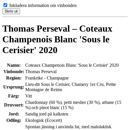
Inkludera information om vinbonden
Skriv ut
Thomas Perseval – Coteaux
Champenois Blanc 'Sous le
Cerisier' 2020
Namn:
Coteaux Champenois Blanc 'Sous le Cerisier' 2020
Vinbonde:
Thomas Perseval
Region:
Frankrike - Champagne
Lieu-dit Sous le Cerisier, Chamery 1er Cru, Petite
Ursprung:
Montagne de Reims
Färg:
Vitt
Chardonnay (60 %), petit meslier (30 %), arbane (15
Druvsort:
%) och pinot blanc (15 %)
Jord:
Sandig jord på kalksten
Odling:
Ekologisk (Ecocert)
Spontan jäsning i använda fat, med malolaktisk