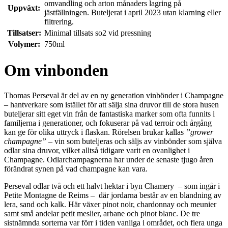
omvandling och arton månaders lagring på
Uppväxt:
jästfällningen. Buteljerat i april 2023 utan klarning eller
filtrering.
Tillsatser:
Minimal tillsats so2 vid pressning
Volymer:
750ml
Om vinbonden
Thomas Perseval är del av en ny generation vinbönder i Champagne
– hantverkare som istället för att sälja sina druvor till de stora husen
buteljerar sitt eget vin från de fantastiska marker som ofta funnits i
familjerna i generationer, och fokuserar på vad terroir och årgång
kan ge för olika uttryck i flaskan. Rörelsen brukar kallas
”grower
champagne”
– vin som buteljeras och säljs av vinbönder som själva
odlar sina druvor, vilket alltså tidigare varit en ovanlighet i
Champagne. Odlarchampagnerna har under de senaste tjugo åren
förändrat synen på vad champagne kan vara.
Perseval odlar två och ett halvt hektar i byn Chamery – som ingår i
Petite Montagne de Reims – där jordarna består av en blandning av
lera, sand och kalk. Här växer pinot noir, chardonnay och meunier
samt små andelar petit meslier, arbane och pinot blanc. De tre
sistnämnda sorterna var förr i tiden vanliga i området, och flera unga