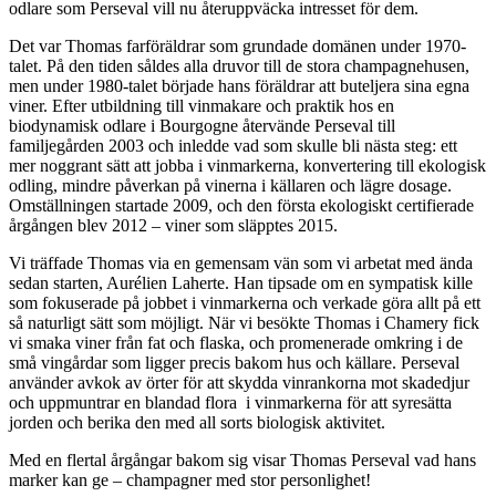
odlare som Perseval vill nu återuppväcka intresset för dem.
Det var Thomas farföräldrar som grundade domänen under 1970-
talet. På den tiden såldes alla druvor till de stora champagnehusen,
men under 1980-talet började hans föräldrar att buteljera sina egna
viner. Efter utbildning till vinmakare och praktik hos en
biodynamisk odlare i Bourgogne återvände Perseval till
familjegården 2003 och inledde vad som skulle bli nästa steg: ett
mer noggrant sätt att jobba i vinmarkerna, konvertering till ekologisk
odling, mindre påverkan på vinerna i källaren och lägre dosage.
Omställningen startade 2009, och den första ekologiskt certifierade
årgången blev 2012 – viner som släpptes 2015.
Vi träffade Thomas via en gemensam vän som vi arbetat med ända
sedan starten, Aurélien Laherte. Han tipsade om en sympatisk kille
som fokuserade på jobbet i vinmarkerna och verkade göra allt på ett
så naturligt sätt som möjligt. När vi besökte Thomas i Chamery fick
vi smaka viner från fat och flaska, och promenerade omkring i de
små vingårdar som ligger precis bakom hus och källare. Perseval
använder avkok av örter för att skydda vinrankorna mot skadedjur
och uppmuntrar en blandad flora i vinmarkerna för att syresätta
jorden och berika den med all sorts biologisk aktivitet.
Med en flertal årgångar bakom sig visar Thomas Perseval vad hans
marker kan ge – champagner med stor personlighet!