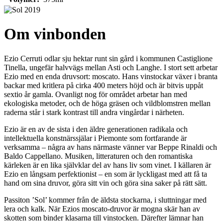
Om vinbonden
Ezio Cerruti odlar sju hektar runt sin gård i kommunen Castiglione
Tinella, ungefär halvvägs mellan Asti och Langhe. I stort sett arbetar
Ezio med en enda druvsort: moscato. Hans vinstockar växer i branta
backar med kritlera på cirka 400 meters höjd och är bitvis uppåt
sextio år gamla. Ovanligt nog för området arbetar han med
ekologiska metoder, och de höga gräsen och vildblomstren mellan
raderna står i stark kontrast till andra vingårdar i närheten.
Ezio är en av de sista i den äldre generationen radikala och
intellektuella konstnärssjälar i Piemonte som fortfarande är
verksamma – några av hans närmaste vänner var Beppe Rinaldi och
Baldo Cappellano. Musiken, litteraturen och den romantiska
kärleken är en lika självklar del av hans liv som vinet. I källaren är
Ezio en långsam perfektionist – en som är lyckligast med att få ta
hand om sina druvor, göra sitt vin och göra sina saker på rätt sätt.
Passiton ’Sol’ kommer från de äldsta stockarna, i sluttningar med
lera och kalk. När Ezios moscato-druvor är mogna skär han av
skotten som binder klasarna till vinstocken. Därefter lämnar han