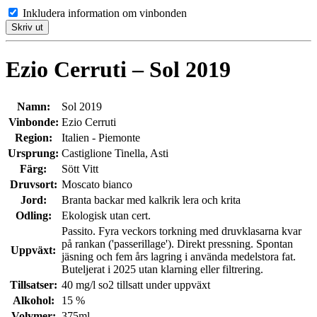
Inkludera information om vinbonden
Skriv ut
Ezio Cerruti – Sol 2019
Namn:
Sol 2019
Vinbonde:
Ezio Cerruti
Region:
Italien - Piemonte
Ursprung:
Castiglione Tinella, Asti
Färg:
Sött Vitt
Druvsort:
Moscato bianco
Jord:
Branta backar med kalkrik lera och krita
Odling:
Ekologisk utan cert.
Passito. Fyra veckors torkning med druvklasarna kvar
på rankan ('passerillage'). Direkt pressning. Spontan
Uppväxt:
jäsning och fem års lagring i använda medelstora fat.
Buteljerat i 2025 utan klarning eller filtrering.
Tillsatser:
40 mg/l so2 tillsatt under uppväxt
Alkohol:
15 %
Volymer:
375ml