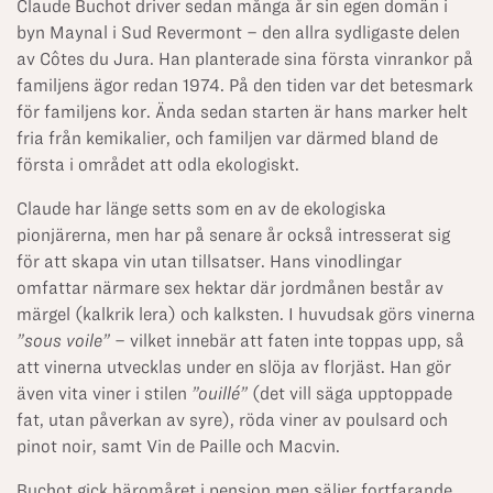
Claude Buchot driver sedan många år sin egen domän i
byn Maynal i Sud Revermont – den allra sydligaste delen
av Côtes du Jura. Han planterade sina första vinrankor på
familjens ägor redan 1974. På den tiden var det betesmark
för familjens kor. Ända sedan starten är hans marker helt
fria från kemikalier, och familjen var därmed bland de
första i området att odla ekologiskt.
Claude har länge setts som en av de ekologiska
pionjärerna, men har på senare år också intresserat sig
för att skapa vin utan tillsatser. Hans vinodlingar
omfattar närmare sex hektar där jordmånen består av
märgel (kalkrik lera) och kalksten. I huvudsak görs vinerna
”sous voile”
– vilket innebär att faten inte toppas upp, så
att vinerna utvecklas under en slöja av florjäst. Han gör
även vita viner i stilen
”ouillé”
(det vill säga upptoppade
fat, utan påverkan av syre), röda viner av poulsard och
pinot noir, samt Vin de Paille och Macvin.
Buchot gick häromåret i pension men säljer fortfarande