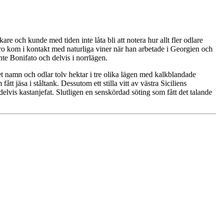
e och kunde med tiden inte låta bli att notera hur allt fler odlare
ro kom i kontakt med naturliga viner när han arbetade i Georgien och
te Bonifato och delvis i norrlägen.
 namn och odlar tolv hektar i tre olika lägen med kalkblandade
t jäsa i ståltank. Dessutom ett stilla vitt av västra Siciliens
delvis kastanjefat. Slutligen en senskördad söting som fått det talande