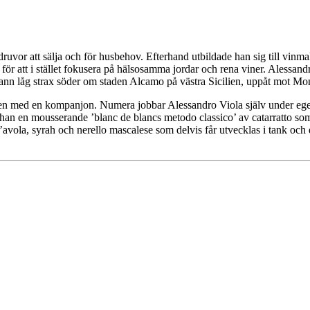
vor att sälja och för husbehov. Efterhand utbildade han sig till vinmakar
r att i stället fokusera på hälsosamma jordar och rena viner. Alessand
fann låg strax söder om staden Alcamo på västra Sicilien, uppåt mot Mon
en med en kompanjon. Numera jobbar Alessandro Viola själv under eget
han en mousserande ’blanc de blancs metodo classico’ av catarratto som fåt
d’avola, syrah och nerello mascalese som delvis får utvecklas i tank och 