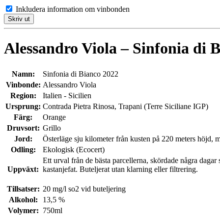
Inkludera information om vinbonden
Skriv ut
Alessandro Viola – Sinfonia di 
Namn:
Sinfonia di Bianco 2022
Vinbonde:
Alessandro Viola
Region:
Italien - Sicilien
Ursprung:
Contrada Pietra Rinosa, Trapani (Terre Siciliane IGP)
Färg:
Orange
Druvsort:
Grillo
Jord:
Österläge sju kilometer från kusten på 220 meters höjd, 
Odling:
Ekologisk (Ecocert)
Ett urval från de bästa parcellerna, skördade några dagar 
Uppväxt:
kastanjefat. Buteljerat utan klarning eller filtrering.
Tillsatser:
20 mg/l so2 vid buteljering
Alkohol:
13,5 %
Volymer:
750ml