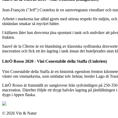
Jean-François ("Jeff") Coutelou är en samvetsgrann vinodlare och num
Arbetet i markerna har alltid gjorts med största respekt för miljön, och
slutändan smakar så mycket bättre.
I källaren låter han druvorna jäsa spontant i tank och undviker att påv
frukten.
Sauvé de la Cîterne är en blandning av klassiska sydfranska druvsorter
maceration och fick ett års lagring i tank innan det buteljerades utan klarn
LitrÒ Rosso 2020 - Vini Conestabile della Staffa (Umbrien)
Vini Conestabile della Staffa är en historisk egendom femton kilomete
väster om vinmarkerna, som omfattar tolv hektar, breder Lago di Trasi
LitrÒ Rosso är framställt av sangiovese från sydvästlägen på 250-350 
maceration. Därefter följde ett drygt halvårs lagring på jästfällningen i 
dygn i öppen flaska.
© 2026 Vin & Natur