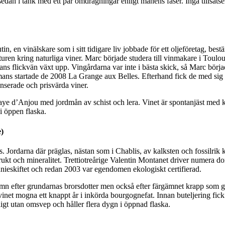
an i tank med ett par omdragningar enligt månens faser. Inga tillsatser
 en vinälskare som i sitt tidigare liv jobbade för ett oljeföretag, best
turen kring naturliga viner. Marc började studera till vinmakare i Toulou
ans flickvän växt upp. Vingårdarna var inte i bästa skick, så Marc börja
mans startade de 2008 La Grange aux Belles. Efterhand fick de med si
anserade och prisvärda viner.
Faye d’Anjou med jordmån av schist och lera. Vinet är spontanjäst med k
 i öppen flaska.
)
 Jordarna där präglas, nästan som i Chablis, av kalksten och fossilrik 
frukt och mineralitet. Trettiotreårige Valentin Montanet driver numera 
nieskiftet och redan 2003 var egendomen ekologiskt certifierad.
namn efter grundarnas brorsdotter men också efter färgämnet krapp som g
inet mogna ett knappt år i inkörda bourgognefat. Innan buteljering fick 
ligt utan omsvep och håller flera dygn i öppnad flaska.