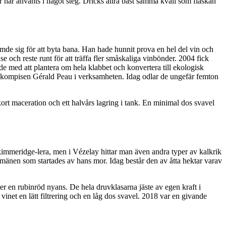
 har använts i något steg. Dricks allra bäst samma kväll som flaskan
ämde sig för att byta bana. Han hade hunnit prova en hel del vin och
se och reste runt för att träffa fler småskaliga vinbönder. 2004 fick
de med att plantera om hela klabbet och konvertera till ekologisk
g kompisen Gérald Peau i verksamheten. Idag odlar de ungefär femton
ort maceration och ett halvårs lagring i tank. En minimal dos svavel
kimmeridge-lera, men i Vézelay hittar man även andra typer av kalkrik
domänen som startades av hans mor. Idag består den av åtta hektar varav
er en rubinröd nyans. De hela druvklasarna jäste av egen kraft i
vinet en lätt filtrering och en låg dos svavel. 2018 var en givande