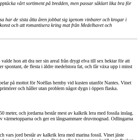
l upptäcka vårt sortiment på bredden, men passar såklart lika bra för
sa har de sista åtta åren jobbat sig igenom vinbarer och krogar i
 konst och att romantisera kring mat från Medelhavet och
de hon att dra ner sin areal från drygt elva till sex hektar för att
spontant, de flesta i äldre medelstora fat, och får växa upp i minst
pelar på mottot för Noëllas hemby vid kusten utanför Nantes. Vinet
na primörer och håller utan problem något dygn i öppen flaska.
0 meter, och jordarna består mest av kalkrik lera med fossila inslag.
en av värmetopparna och ger en långsammare druvmognad. Odlingarna
h vars jord består av kalkrik lera med marina fossil. Vinet jäste