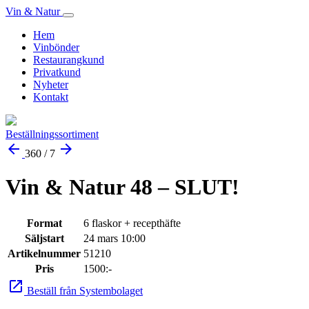
Vin & Natur
Hem
Vinbönder
Restaurangkund
Privatkund
Nyheter
Kontakt
Beställningssortiment
arrow_back
arrow_forward
360 / 7
Vin & Natur 48 – SLUT!
Format
6 flaskor + recepthäfte
Säljstart
24 mars 10:00
Artikelnummer
51210
Pris
1500:-
launch
Beställ från Systembolaget