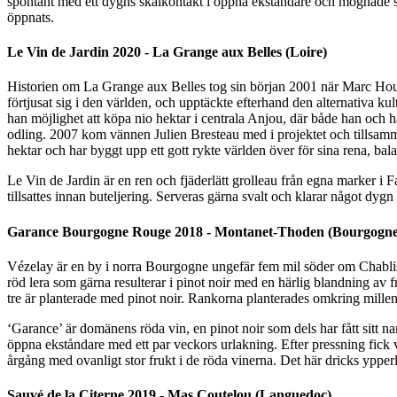
spontant med ett dygns skalkontakt i öppna ekståndare och mognade sed
öppnats.
Le Vin de Jardin 2020 - La Grange aux Belles (Loire)
Historien om La Grange aux Belles tog sin början 2001 när Marc Houtin,
förtjusat sig i den världen, och upptäckte efterhand den alternativa kul
han möjlighet att köpa nio hektar i centrala Anjou, där både han och h
odling. 2007 kom vännen Julien Bresteau med i projektet och tillsam
hektar och har byggt upp ett gott rykte världen över för sina rena, bal
Le Vin de Jardin är en ren och fjäderlätt grolleau från egna marker i 
tillsattes innan buteljering. Serveras gärna svalt och klarar något dygn
Garance Bourgogne Rouge 2018 - Montanet-Thoden (Bourgogne
Vézelay är en by i norra Bourgogne ungefär fem mil söder om Chablis.
röd lera som gärna resulterar i pinot noir med en härlig blandning av 
tre är planterade med pinot noir. Rankorna planterades omkring millen
‘Garance’ är domänens röda vin, en pinot noir som dels har fått sitt 
öppna ekståndare med ett par veckors urlakning. Efter pressning fick v
årgång med ovanligt stor frukt i de röda vinerna. Det här dricks ypper
Sauvé de la Citerne 2019 - Mas Coutelou (Languedoc)