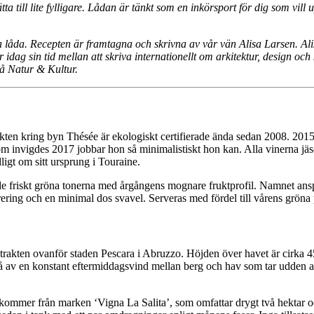
ta till lite fylligare. Lådan är tänkt som en inkörsport för dig som vil
ora låda. Recepten är framtagna och skrivna av vår vän Alisa Larsen. Ali
ag sin tid mellan att skriva internationellt om arkitektur, design och
å Natur & Kultur.
en kring byn Thésée är ekologiskt certifierade ända sedan 2008. 2015 val
 invigdes 2017 jobbar hon så minimalistiskt hon kan. Alla vinerna jäser 
ydligt om sitt ursprung i Touraine.
r de friskt gröna tonerna med årgångens mognare fruktprofil. Namnet ans
filtrering och en minimal dos svavel. Serveras med fördel till vårens grö
i trakten ovanför staden Pescara i Abruzzo. Höjden över havet är cirka 45
kså av en konstant eftermiddagsvind mellan berg och hav som tar udd
en kommer från marken ‘Vigna La Salita’, som omfattar drygt två hektar oc