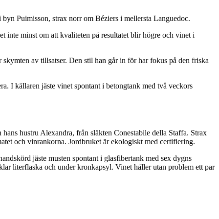
i byn Puimisson, strax norr om Béziers i mellersta Languedoc.
 inte minst om att kvaliteten på resultatet blir högre och vinet i
skymten av tillsatser. Den stil han går in för har fokus på den friska
ra. I källaren jäste vinet spontant i betongtank med två veckors
hans hustru Alexandra, från släkten Conestabile della Staffa. Strax
atet och vinrankorna. Jordbruket är ekologiskt med certifiering.
 handskörd jäste musten spontant i glasfibertank med sex dygns
lasklar literflaska och under kronkapsyl. Vinet håller utan problem ett par