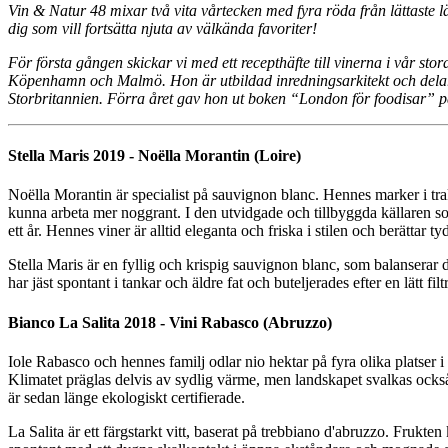
Vin & Natur 48 mixar två vita vårtecken med fyra röda från lättaste lät
dig som vill fortsätta njuta av välkända favoriter!
För första gången skickar vi med ett recepthäfte till vinerna i vår st
Köpenhamn och Malmö. Hon är utbildad inredningsarkitekt och delar id
Storbritannien. Förra året gav hon ut boken “London för foodisar” p
Stella Maris 2019 - Noëlla Morantin (Loire)
Noëlla Morantin är specialist på sauvignon blanc. Hennes marker i trakt
kunna arbeta mer noggrant. I den utvidgade och tillbyggda källaren som
ett år. Hennes viner är alltid eleganta och friska i stilen och berättar t
Stella Maris är en fyllig och krispig sauvignon blanc, som balansera
har jäst spontant i tankar och äldre fat och buteljerades efter en lätt 
Bianco La Salita 2018 - Vini Rabasco (Abruzzo)
Iole Rabasco och hennes familj odlar nio hektar på fyra olika platser 
Klimatet präglas delvis av sydlig värme, men landskapet svalkas oc
är sedan länge ekologiskt certifierade.
La Salita är ett färgstarkt vitt, baserat på trebbiano d'abruzzo. Frukt