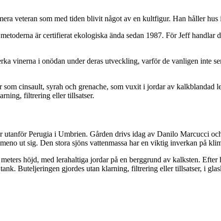
era veteran som med tiden blivit något av en kultfigur. Han håller hus 
 metoderna är certifierat ekologiska ända sedan 1987. För Jeff handlar det
erka vinerna i onödan under deras utveckling, varför de vanligen inte ser 
 som cinsault, syrah och grenache, som vuxit i jordar av kalkblandad le
ing, filtrering eller tillsatser.
r utanför Perugia i Umbrien. Gården drivs idag av Danilo Marcucci och 
meno ut sig. Den stora sjöns vattenmassa har en viktig inverkan på klim
meters höjd, med lerahaltiga jordar på en berggrund av kalksten. Efter
tank. Buteljeringen gjordes utan klarning, filtrering eller tillsatser, i g